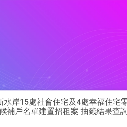
樟新水岸15處社會住宅及4處幸福住宅
候補戶名單建置招租案 抽籤結果查